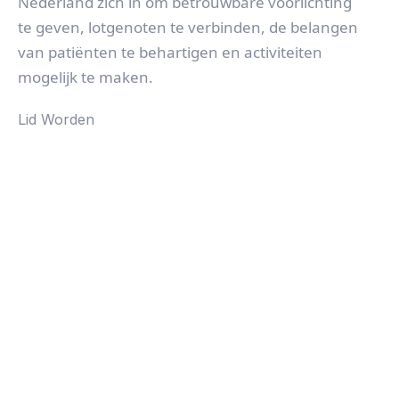
Nederland zich in om betrouwbare voorlichting
te geven, lotgenoten te verbinden, de belangen
van patiënten te behartigen en activiteiten
mogelijk te maken.
Lid Worden
Expertisecentra
Nieuws
Mijn Lidmaatschap
Contact
Gedragscode
Klachtenregeling
Disclaimer