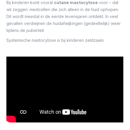
Bij kinderen komt vooral
cutane mastocytose
voor – dat
wil zeggen: mestcellen die zich alleen in de huid ophopen.
Dit wordt meestal in de eerste levensjaren ontdekt. In veel
gevallen verdwijnen de huidafwijkingen (gedeeltelijk) weer
tijdens de puberteit.
Systemische mastocytose is bij kinderen zeldzaam.